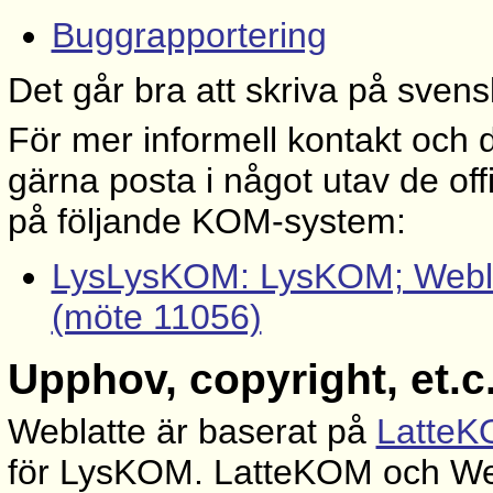
Buggrapportering
Det går bra att skriva på svens
För mer informell kontakt och 
gärna posta i något utav de of
på följande KOM-system:
LysLysKOM: LysKOM; Weblat
(möte 11056)
Upphov, copyright, et.c
Weblatte är baserat på
Latte
för LysKOM. LatteKOM och Web